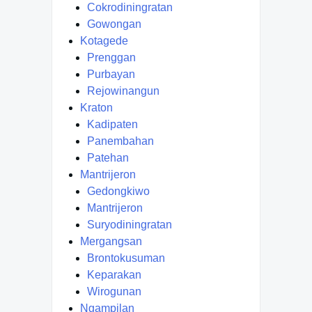
Cokrodiningratan
Gowongan
Kotagede
Prenggan
Purbayan
Rejowinangun
Kraton
Kadipaten
Panembahan
Patehan
Mantrijeron
Gedongkiwo
Mantrijeron
Suryodiningratan
Mergangsan
Brontokusuman
Keparakan
Wirogunan
Ngampilan