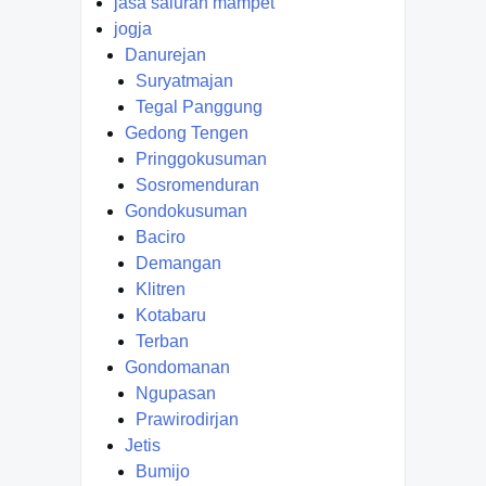
jasa saluran mampet
jogja
Danurejan
Suryatmajan
Tegal Panggung
Gedong Tengen
Pringgokusuman
Sosromenduran
Gondokusuman
Baciro
Demangan
Klitren
Kotabaru
Terban
Gondomanan
Ngupasan
Prawirodirjan
Jetis
Bumijo