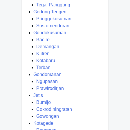
Tegal Panggung
Gedong Tengen
Pringgokusuman
Sosromenduran
Gondokusuman
Baciro
Demangan
Klitren
Kotabaru
Terban
Gondomanan
Ngupasan
Prawirodirjan
Jetis
Bumijo
Cokrodiningratan
Gowongan
Kotagede