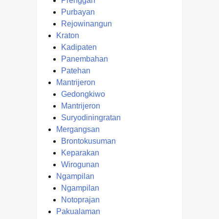
Prenggan
Purbayan
Rejowinangun
Kraton
Kadipaten
Panembahan
Patehan
Mantrijeron
Gedongkiwo
Mantrijeron
Suryodiningratan
Mergangsan
Brontokusuman
Keparakan
Wirogunan
Ngampilan
Ngampilan
Notoprajan
Pakualaman