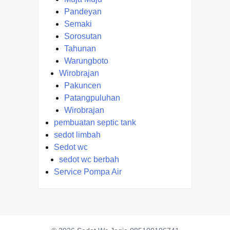
Pandeyan
Semaki
Sorosutan
Tahunan
Warungboto
Wirobrajan
Pakuncen
Patangpuluhan
Wirobrajan
pembuatan septic tank
sedot limbah
Sedot wc
sedot wc berbah
Service Pompa Air