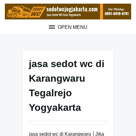
Skip
to
content
OPEN MENU
jasa sedot wc di
Karangwaru
Tegalrejo
Yogyakarta
jasa sedot wc di Karangwaru │Jika