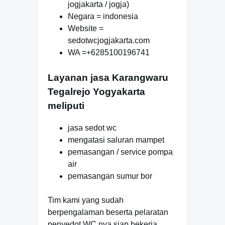
jogjakarta / jogja)
Negara = indonesia
Website =
sedotwcjogjakarta.com
WA =+6285100196741
Layanan jasa Karangwaru
Tegalrejo Yogyakarta
meliputi
jasa sedot wc
mengatasi saluran mampet
pemasangan / service pompa
air
pemasangan sumur bor
Tim kami yang sudah
berpengalaman beserta pelaratan
penyedot WC nya siap bekerja