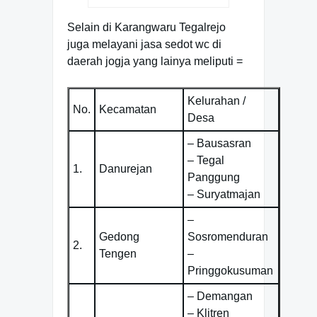
Selain di Karangwaru Tegalrejo
juga melayani jasa sedot wc di
daerah jogja yang lainya meliputi =
Kelurahan /
No.
Kecamatan
Desa
– Bausasran
– Tegal
1.
Danurejan
Panggung
– Suryatmajan
–
Gedong
Sosromenduran
2.
Tengen
–
Pringgokusuman
– Demangan
– Klitren