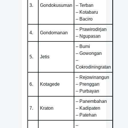
3.
Gondokusuman
– Terban
– Kotabaru
– Baciro
– Prawirodirjan
4.
Gondomanan
– Ngupasan
– Bumi
– Gowongan
5.
Jetis
–
Cokrodiningratan
– Rejowinangun
6.
Kotagede
– Prenggan
– Purbayan
– Panembahan
7.
Kraton
– Kadipaten
– Patehan
–