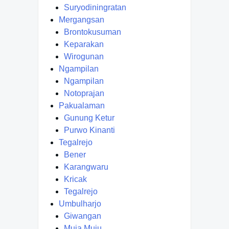
Suryodiningratan
Mergangsan
Brontokusuman
Keparakan
Wirogunan
Ngampilan
Ngampilan
Notoprajan
Pakualaman
Gunung Ketur
Purwo Kinanti
Tegalrejo
Bener
Karangwaru
Kricak
Tegalrejo
Umbulharjo
Giwangan
Muja Muju