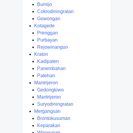
Bumijo
Cokrodiningratan
Gowongan
Kotagede
Prenggan
Purbayan
Rejowinangun
Kraton
Kadipaten
Panembahan
Patehan
Mantrijeron
Gedongkiwo
Mantrijeron
Suryodiningratan
Mergangsan
Brontokusuman
Keparakan
Wirogunan