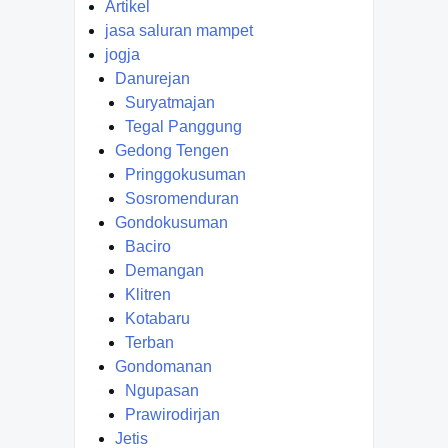
Artikel
jasa saluran mampet
jogja
Danurejan
Suryatmajan
Tegal Panggung
Gedong Tengen
Pringgokusuman
Sosromenduran
Gondokusuman
Baciro
Demangan
Klitren
Kotabaru
Terban
Gondomanan
Ngupasan
Prawirodirjan
Jetis