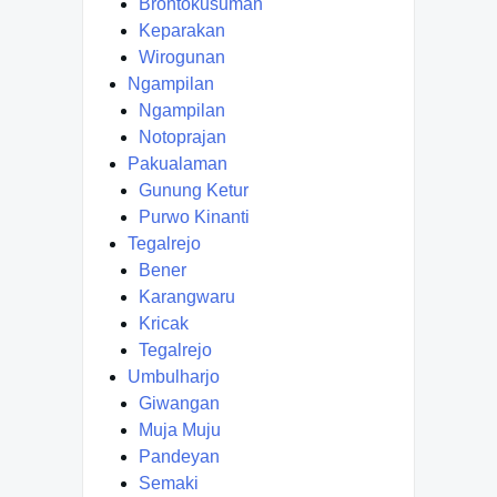
Brontokusuman
Keparakan
Wirogunan
Ngampilan
Ngampilan
Notoprajan
Pakualaman
Gunung Ketur
Purwo Kinanti
Tegalrejo
Bener
Karangwaru
Kricak
Tegalrejo
Umbulharjo
Giwangan
Muja Muju
Pandeyan
Semaki