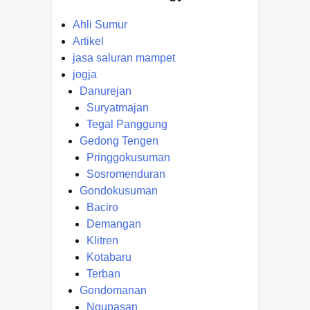
Ahli Sumur
Artikel
jasa saluran mampet
jogja
Danurejan
Suryatmajan
Tegal Panggung
Gedong Tengen
Pringgokusuman
Sosromenduran
Gondokusuman
Baciro
Demangan
Klitren
Kotabaru
Terban
Gondomanan
Ngupasan