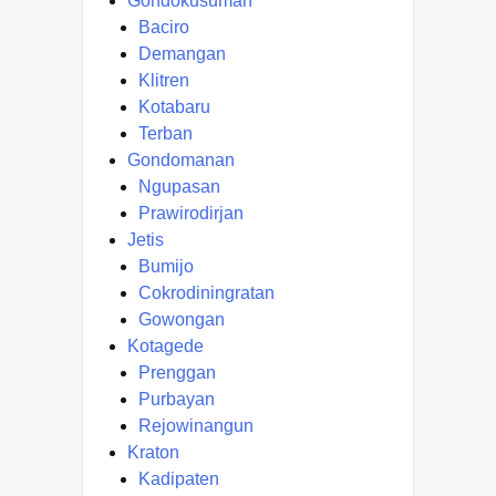
Gondokusuman
Baciro
Demangan
Klitren
Kotabaru
Terban
Gondomanan
Ngupasan
Prawirodirjan
Jetis
Bumijo
Cokrodiningratan
Gowongan
Kotagede
Prenggan
Purbayan
Rejowinangun
Kraton
Kadipaten