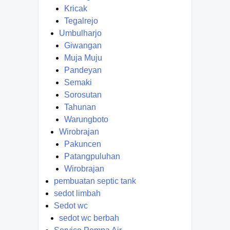
Kricak
Tegalrejo
Umbulharjo
Giwangan
Muja Muju
Pandeyan
Semaki
Sorosutan
Tahunan
Warungboto
Wirobrajan
Pakuncen
Patangpuluhan
Wirobrajan
pembuatan septic tank
sedot limbah
Sedot wc
sedot wc berbah