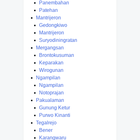
Panembahan
Patehan
Mantrijeron
Gedongkiwo
Mantrijeron
Suryodiningratan
Mergangsan
Brontokusuman
Keparakan
Wirogunan
Ngampilan
Ngampilan
Notoprajan
Pakualaman
Gunung Ketur
Purwo Kinanti
Tegalrejo
Bener
Karangwaru