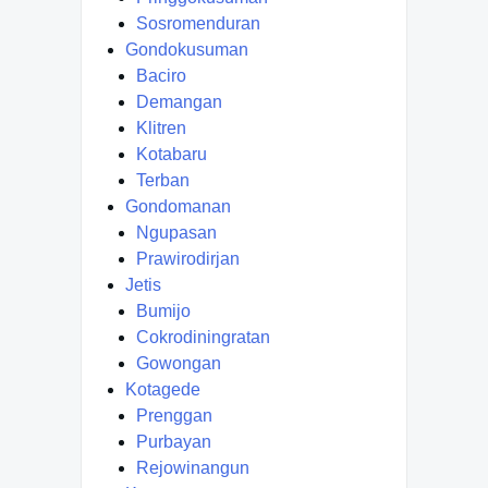
Sosromenduran
Gondokusuman
Baciro
Demangan
Klitren
Kotabaru
Terban
Gondomanan
Ngupasan
Prawirodirjan
Jetis
Bumijo
Cokrodiningratan
Gowongan
Kotagede
Prenggan
Purbayan
Rejowinangun