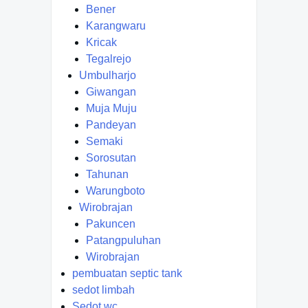
Bener
Karangwaru
Kricak
Tegalrejo
Umbulharjo
Giwangan
Muja Muju
Pandeyan
Semaki
Sorosutan
Tahunan
Warungboto
Wirobrajan
Pakuncen
Patangpuluhan
Wirobrajan
pembuatan septic tank
sedot limbah
Sedot wc