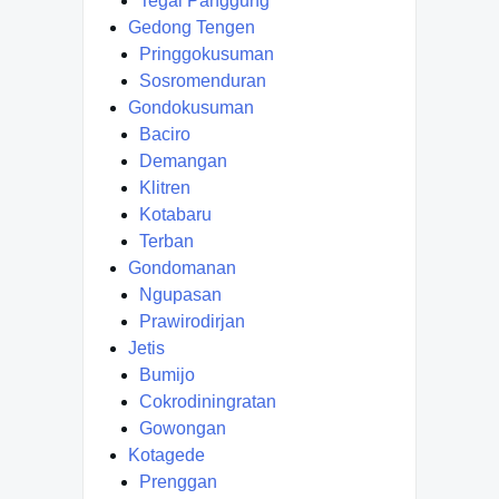
Tegal Panggung
Gedong Tengen
Pringgokusuman
Sosromenduran
Gondokusuman
Baciro
Demangan
Klitren
Kotabaru
Terban
Gondomanan
Ngupasan
Prawirodirjan
Jetis
Bumijo
Cokrodiningratan
Gowongan
Kotagede
Prenggan