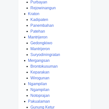
Purbayan
Rejowinangun
Kraton
Kadipaten
Panembahan
Patehan
Mantrijeron
Gedongkiwo
Mantrijeron
Suryodiningratan
Mergangsan
Brontokusuman
Keparakan
Wirogunan
Ngampilan
Ngampilan
Notoprajan
Pakualaman
Gunung Ketur