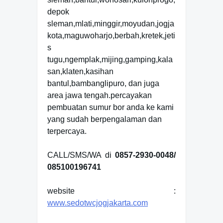
depok
sleman,mlati,minggir,moyudan,jogja
kota,maguwoharjo,berbah,kretek,jeti
s
tugu,ngemplak,mijing,gamping,kala
san,klaten,kasihan
bantul,bambanglipuro, dan juga
area jawa tengah.percayakan
pembuatan sumur bor anda ke kami
yang sudah berpengalaman dan
terpercaya.
CALL/SMS/WA di
0857-2930-0048/
085100196741
website :
www.sedotwcjogjakarta.com