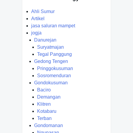
Ahli Sumur
Artikel
jasa saluran mampet
jogja
Danurejan
Suryatmajan
Tegal Panggung
Gedong Tengen
Pringgokusuman
Sosromenduran
Gondokusuman
Baciro
Demangan
Klitren
Kotabaru
Terban
Gondomanan
Ngupasan