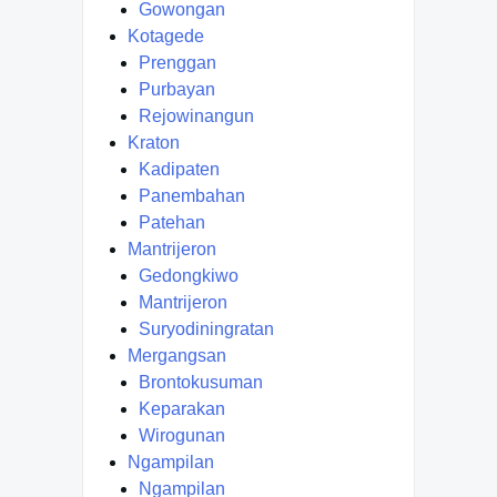
Gowongan
Kotagede
Prenggan
Purbayan
Rejowinangun
Kraton
Kadipaten
Panembahan
Patehan
Mantrijeron
Gedongkiwo
Mantrijeron
Suryodiningratan
Mergangsan
Brontokusuman
Keparakan
Wirogunan
Ngampilan
Ngampilan