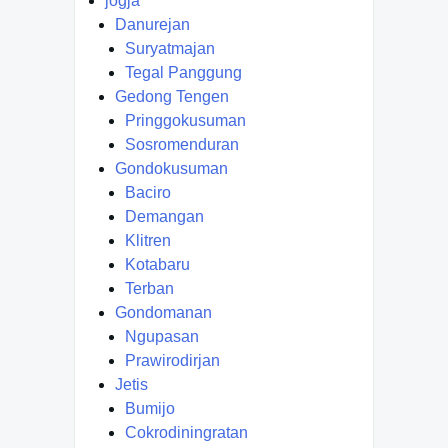
jogja
Danurejan
Suryatmajan
Tegal Panggung
Gedong Tengen
Pringgokusuman
Sosromenduran
Gondokusuman
Baciro
Demangan
Klitren
Kotabaru
Terban
Gondomanan
Ngupasan
Prawirodirjan
Jetis
Bumijo
Cokrodiningratan