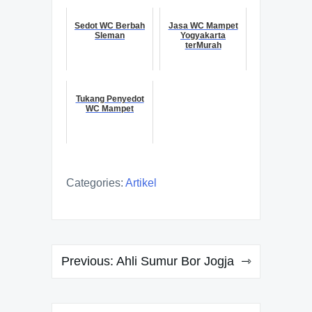
Sedot WC Berbah
Jasa WC Mampet
Sleman
Yogyakarta
terMurah
Tukang Penyedot
WC Mampet
Categories:
Artikel
Navigasi
Previous:
Ahli Sumur Bor Jogja
pos