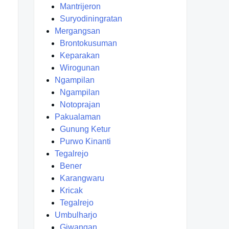
Mantrijeron
Suryodiningratan
Mergangsan
Brontokusuman
Keparakan
Wirogunan
Ngampilan
Ngampilan
Notoprajan
Pakualaman
Gunung Ketur
Purwo Kinanti
Tegalrejo
Bener
Karangwaru
Kricak
Tegalrejo
Umbulharjo
Giwangan