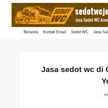
Skip
to
content
Beranda
Kontak Email
Sedot WC
Jasa Sa
Jasa sedot wc di
Y
Au