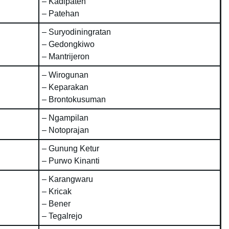
– Kadipaten
– Patehan
– Suryodiningratan
– Gedongkiwo
– Mantrijeron
– Wirogunan
– Keparakan
– Brontokusuman
– Ngampilan
– Notoprajan
– Gunung Ketur
– Purwo Kinanti
– Karangwaru
– Kricak
– Bener
– Tegalrejo