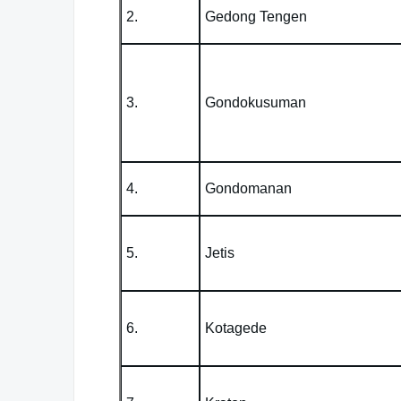
2.
Gedong Tengen
3.
Gondokusuman
4.
Gondomanan
5.
Jetis
6.
Kotagede