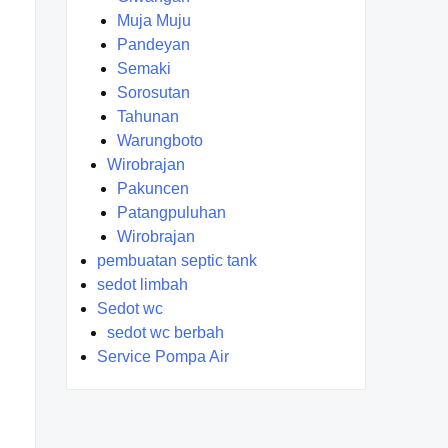
Muja Muju
Pandeyan
Semaki
Sorosutan
Tahunan
Warungboto
Wirobrajan
Pakuncen
Patangpuluhan
Wirobrajan
pembuatan septic tank
sedot limbah
Sedot wc
sedot wc berbah
Service Pompa Air