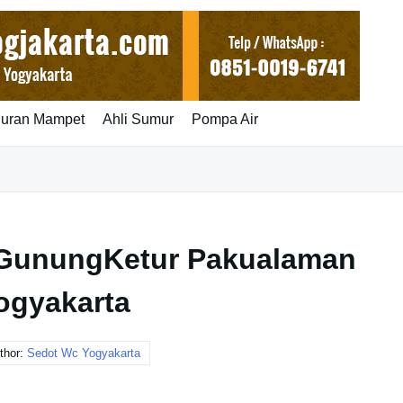
luran Mampet
Ahli Sumur
Pompa Air
 GunungKetur Pakualaman
ogyakarta
thor:
Sedot Wc Yogyakarta