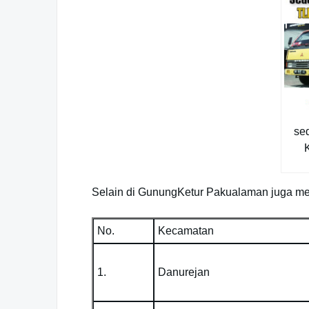
se
Selain di GunungKetur Pakualaman juga mela
No.
Kecamatan
1.
Danurejan