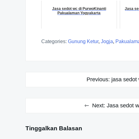
Jasa sedot wc di PurwoKinanti
Jasa se
Pakualaman Yogyakarta
Categories:
Gunung Ketur
,
Jogja
,
Pakualam
Navigasi
Previous:
jasa sedot
pos
Next:
Jasa sedot w
Tinggalkan Balasan