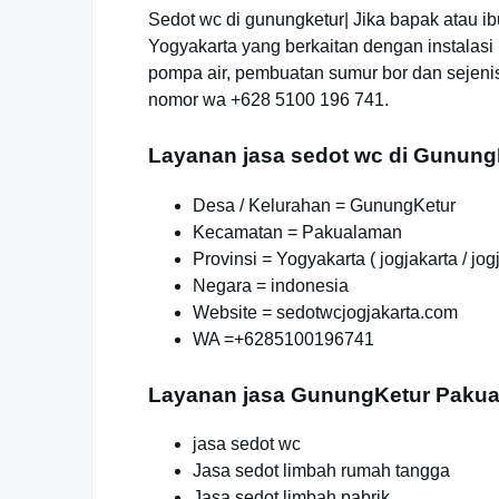
Sedot wc di gunungketur| Jika bapak atau
Yogyakarta yang berkaitan dengan instalas
pompa air, pembuatan sumur bor dan sejen
nomor wa +628 5100 196 741.
Layanan jasa sedot wc di Gunun
Desa / Kelurahan = GunungKetur
Kecamatan = Pakualaman
Provinsi = Yogyakarta ( jogjakarta / jog
Negara = indonesia
Website = sedotwcjogjakarta.com
WA =+6285100196741
Layanan jasa GunungKetur Pakua
jasa sedot wc
Jasa sedot limbah rumah tangga
Jasa sedot limbah pabrik