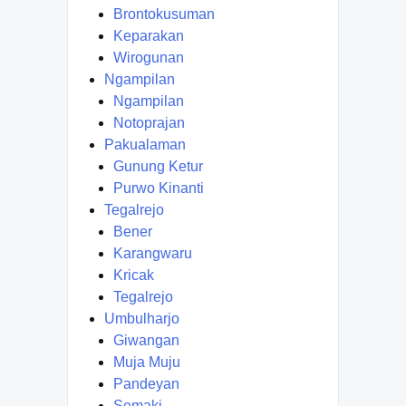
Brontokusuman
Keparakan
Wirogunan
Ngampilan
Ngampilan
Notoprajan
Pakualaman
Gunung Ketur
Purwo Kinanti
Tegalrejo
Bener
Karangwaru
Kricak
Tegalrejo
Umbulharjo
Giwangan
Muja Muju
Pandeyan
Semaki