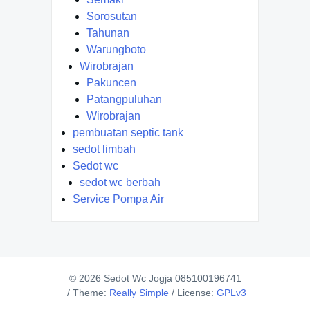
Sorosutan
Tahunan
Warungboto
Wirobrajan
Pakuncen
Patangpuluhan
Wirobrajan
pembuatan septic tank
sedot limbah
Sedot wc
sedot wc berbah
Service Pompa Air
© 2026 Sedot Wc Jogja 085100196741
/
Theme:
Really Simple
/
License:
GPLv3