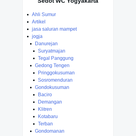
Sedot WC Yogyakarta
Ahli Sumur
Artikel
jasa saluran mampet
jogja
Danurejan
Suryatmajan
Tegal Panggung
Gedong Tengen
Pringgokusuman
Sosromenduran
Gondokusuman
Baciro
Demangan
Klitren
Kotabaru
Terban
Gondomanan