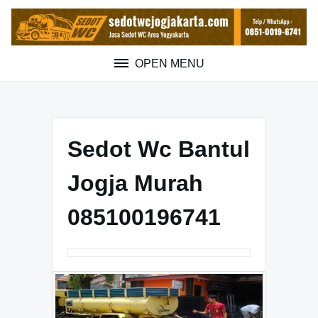
Skip
to
content
OPEN MENU
Sedot Wc Bantul
Jogja Murah
085100196741