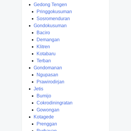
Gedong Tengen
Pringgokusuman
Sosromenduran
Gondokusuman
Baciro
Demangan
Klitren
Kotabaru
Terban
Gondomanan
Ngupasan
Prawirodirjan
Jetis
Bumijo
Cokrodiningratan
Gowongan
Kotagede
Prenggan
Purbayan