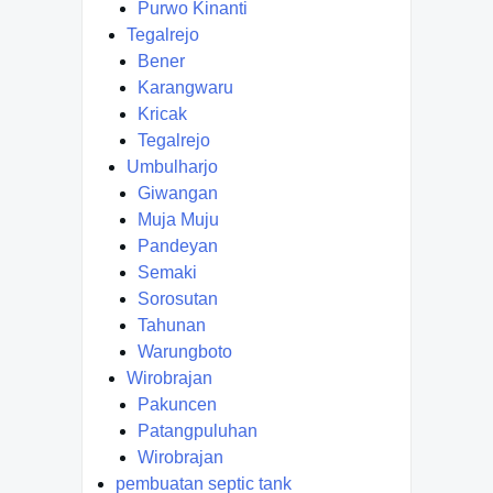
Purwo Kinanti
Tegalrejo
Bener
Karangwaru
Kricak
Tegalrejo
Umbulharjo
Giwangan
Muja Muju
Pandeyan
Semaki
Sorosutan
Tahunan
Warungboto
Wirobrajan
Pakuncen
Patangpuluhan
Wirobrajan
pembuatan septic tank